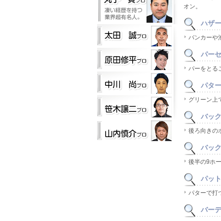
オン。
ハザード
バンカーや
パー
パーをとる
パター(
グリーン上
バックス
後ろ向きの
バックナ
後半の9ホ
パット(
パターで打
バーディ