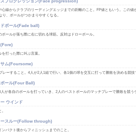
プログレッション(Face progression)
中心線からクラブのリーディングエッジまでの距離のこと。FP値ともいう。この値
なり、ボールがつかまりやすくなる。
ボール(Fade ball)
のボールが落ち際に右に切れる球筋。反対はドローボール。
Fore)
ルを打った際に叫ぶ言葉。
ム(Foursome)
でプレーすること。4人が2人1組で行い、各1個の球を交互に打って勝敗を決める競技
ール(Four Ball)
の4人が各自のボールを打っていき、2人のベストボールのマッチプレーで勝敗を競う
ー ウインド
と。
スルー(Follow through)
インパクト後からフィニッシュまでのこと。