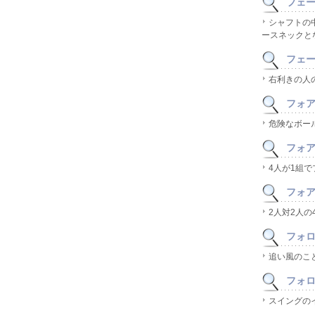
フェース
シャフトの
ースネックと
フェード
右利きの人
フォア(
危険なボー
フォアサ
4人が1組
フォアボ
2人対2人
フォロ
追い風のこ
フォロー
スイングの