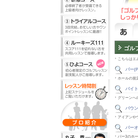
ゴル
こちらはエ
パー(P
ホールの規
バイト(
グリーンへ
バウンス
アイアンや
パー
パー3のホ