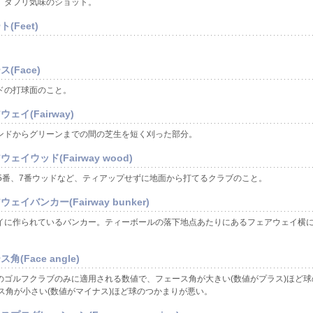
、ダフリ気味のショット。
(Feet)
。
(Face)
ドの打球面のこと。
ェイ(Fairway)
ンドからグリーンまでの間の芝生を短く刈った部分。
ェイウッド(Fairway wood)
、5番、7番ウッドなど、ティアップせずに地面から打てるクラブのこと。
ェイバンカー(Fairway bunker)
イに作られているバンカー。ティーボールの落下地点あたりにあるフェアウェイ横
角(Face angle)
のゴルフクラブのみに適用される数値で、フェース角が大きい(数値がプラス)ほど球
ス角が小さい(数値がマイナス)ほど球のつかまりが悪い。