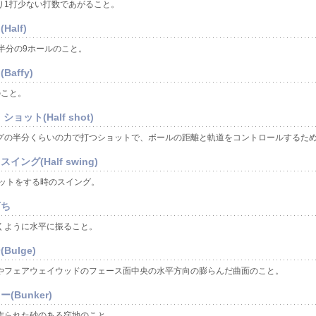
り1打少ない打数であがること。
Half)
の半分の9ホールのこと。
Baffy)
のこと。
ショット(Half shot)
グの半分くらいの力で打つショットで、ボールの距離と軌道をコントロールするた
イング(Half swing)
ョットをする時のスイング。
打ち
くように水平に振ること。
Bulge)
やフェアウェイウッドのフェース面中央の水平方向の膨らんだ曲面のこと。
(Bunker)
作られた砂のある窪地のこと。