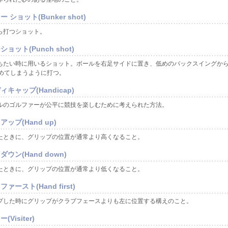
 ショット(Bunker shot)
ら打つショット。
ョット(Punch shot)
ちたい時に用いるショット。ボールを右足サイドに置き、低めのバックスイングか
めてしまうように打つ。
ィキャップ(Handicap)
ルのゴルファーが公平に競技を楽しむために考えられた方法。
ップ(Hand up)
たときに、グリップの位置が通常より高くなること。
ウン(Hand down)
たときに、グリップの位置が通常より低くなること。
ァースト(Hand first)
プした時にグリップがクラブフェースよりも左に位置する構えのこと。
(Visiter)