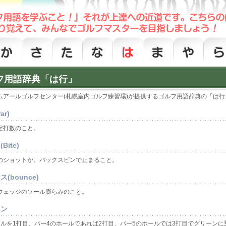
フ用語辞典「は行」
ムアールゴルフセンター(札幌室内ゴルフ練習場)が提供するゴルフ用語辞典の「は行
ar)
定打数のこと。
Bite)
のショットが、バックスピンで止まること。
(bounce)
ウェッジのソール膨らみのこと。
オン
ールを1打目、パー4のホールであれば2打目、パー5のホールでは3打目でグリーンに