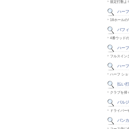
規定打数よ
ハーフ(
18ホール
バフィ(
4番ウッド
ハーフ 
フルスイン
ハーフス
ハーフ シ
払い
クラブを掃
バルジ(
ドライバー
バンカー
コース内に