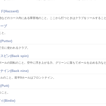
(Hazzard)
池などのコース内にある障害地のこと。ここから打つときはクラブをソールするこ
セーブ
こと。
Putter)
で主に使われるクラブ。
ピン(Back spin)
ボールの回転のこと。空中に浮き上がる力、グリーンに落ちてボールを止める力な
イン(Back nine)
ールのこと。前半9ホールはフロントナイン。
Putt)
つこと。
(Birdie)