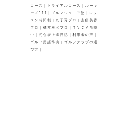
コース
｜
トライアルコース
｜
ルーキ
ーズ111
｜
ゴルフジュニア塾
｜
レッ
スン時間割
｜
丸子貢プロ
｜
斎藤美香
プロ
｜
橘立幸宏プロ
｜
ＴＶＣＭ放映
中
｜
初心者上達日記
｜
利用者の声
｜
ゴルフ用語辞典
｜
ゴルフクラブの選
び方
｜