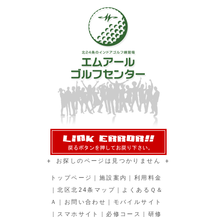
+ お探しのページは見つかりません +
トップページ
｜
施設案内
｜
利用料金
｜
北区北24条マップ
｜
よくあるＱ＆
Ａ
｜
お問い合わせ
｜
モバイルサイト
｜
スマホサイト
｜
必修コース
｜
研修